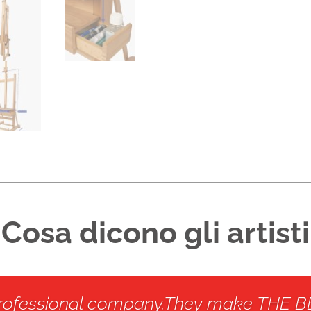
Cosa dicono gli artisti
professional company.They make THE BE