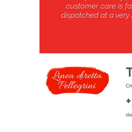
customer care is fan
dispatched at a very 
Ch
da