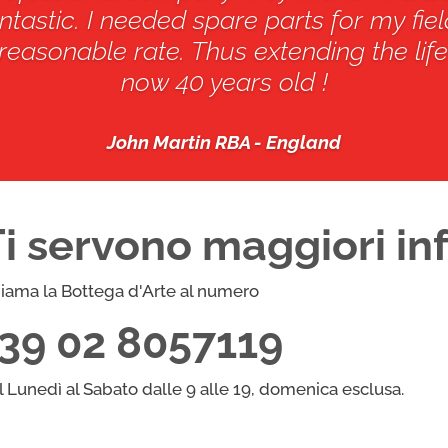
tastic. I needed spare parts for my fiel
reasonable rate. Thus extending the life
now 40 years old !
John Martin RBA - England
Ti servono maggiori in
iama la Bottega d'Arte al numero
+39 02 8057119
l Lunedì al Sabato dalle 9 alle 19, domenica esclusa.