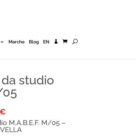
Marche
Blog
EN
 da studio
/05
€
io M.A.B.E.F. M/05 –
OVELLA