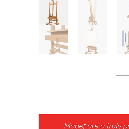
Mabef are a truly 