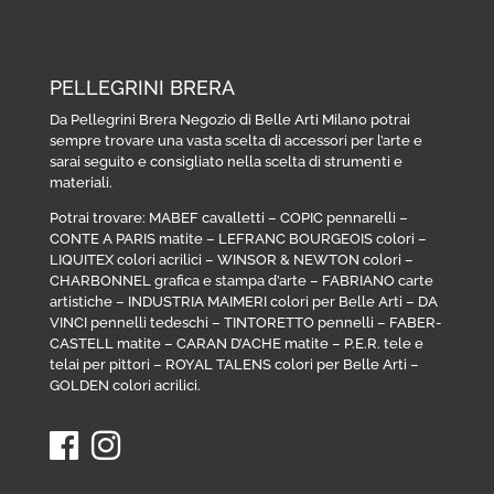
PELLEGRINI BRERA
Da Pellegrini Brera Negozio di Belle Arti Milano potrai
sempre trovare una vasta scelta di accessori per l’arte e
sarai seguito e consigliato nella scelta di strumenti e
materiali.
Potrai trovare:
MABEF cavalletti
–
COPIC pennarelli
–
CONTE A PARIS matite
–
LEFRANC BOURGEOIS colori
–
LIQUITEX colori acrilici
–
WINSOR & NEWTON colori
–
CHARBONNEL grafica e stampa d’arte
–
FABRIANO carte
artistiche
–
INDUSTRIA MAIMERI colori per Belle Arti
–
DA
VINCI pennelli tedeschi
–
TINTORETTO pennelli
–
FABER-
CASTELL matite
–
CARAN D’ACHE matite
–
P.E.R. tele e
telai per pittori
–
ROYAL TALENS colori per Belle Arti
–
GOLDEN colori acrilici
.