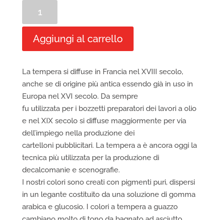
Cassetta
completa
in
Aggiungi al carrello
legno
di
colori
La tempera si diffuse in Francia nel XVIII secolo,
a
anche se di origine più antica essendo già in uso in
tempera
Europa nel XVI secolo. Da sempre
Divolo
fu utilizzata per i bozzetti preparatori dei lavori a olio
art.
e nel XIX secolo si diffuse maggiormente per via
150
dell’impiego nella produzione dei
quantità
cartelloni pubblicitari. La tempera a è ancora oggi la
tecnica più utilizzata per la produzione di
decalcomanie e scenografie.
I nostri colori sono creati con pigmenti puri, dispersi
in un legante costituito da una soluzione di gomma
arabica e glucosio. I colori a tempera a guazzo
cambiano molto di tono da bagnato ad asciutto,