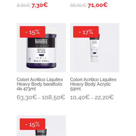
7,30
€
71,00
€
8,80
€
88,80
€
- 15%
- 17%
Colori Acrilico Liquitex
Colori Acrilico Liquitex
Heavy Body barattolo
Heavy Body Acrylic
da 473ml
59ml
63,30
€
108,50
€
10,40
€
22,20
€
–
–
- 15%