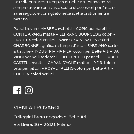
Da Pellegrini Brera Negozio di Belle Arti Milano potrai
sempre trovare una vasta scelta di accessori per l’arte e
sarai seguito e consigliato nella scelta di strumenti e
materiali.
Potrai trovare:
MABEF cavalletti
–
COPIC pennarelli
–
CONTE A PARIS matite
–
LEFRANC BOURGEOIS colori
–
LIQUITEX colori acrilici
–
WINSOR & NEWTON colori
–
CHARBONNEL grafica e stampa d’arte
–
FABRIANO carte
artistiche
–
INDUSTRIA MAIMERI colori per Belle Arti
–
DA
VINCI pennelli tedeschi
–
TINTORETTO pennelli
–
FABER-
CASTELL matite
–
CARAN D’ACHE matite
–
P.E.R. tele e
telai per pittori
–
ROYAL TALENS colori per Belle Arti
–
GOLDEN colori acrilici
.
VIENI A TROVARCI
Pellegrini Brera negozio di Belle Arti
Via Brera, 16 – 20121 Milano