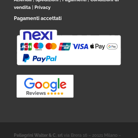
vendita
|
Privacy
Pagamenti accettati
Pellegrini Walter & C. srl
via Brera 16 – 20121 Milano –