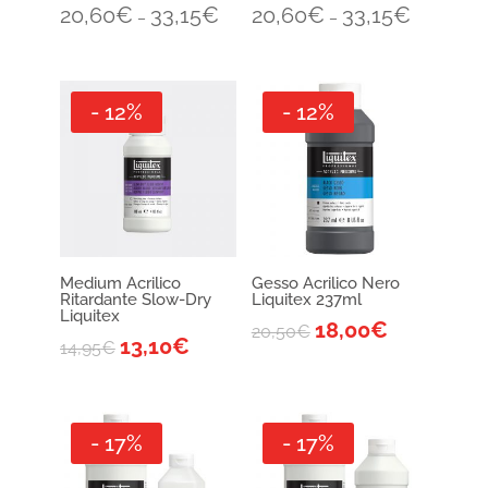
20,60
€
33,15
€
20,60
€
33,15
€
–
–
- 12%
- 12%
Medium Acrilico
Gesso Acrilico Nero
Ritardante Slow-Dry
Liquitex 237ml
Liquitex
18,00
€
20,50
€
13,10
€
14,95
€
- 17%
- 17%