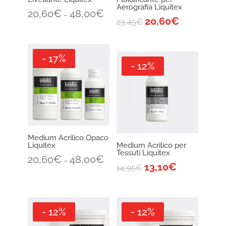
Aerografia Liquitex
20,60
€
48,00
€
–
20,60
€
23,45
€
- 17%
- 12%
Medium Acrilico Opaco
Liquitex
Medium Acrilico per
Tessuti Liquitex
20,60
€
48,00
€
–
13,10
€
14,95
€
- 12%
- 12%