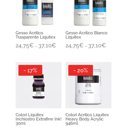
Gesso Acrilico
Gesso Acrilico Bianco
Trasparente Liquitex
Liquitex
24,75
€
37,10
€
24,75
€
37,10
€
–
–
- 17%
- 20%
Colori Liquitex
Colori Acrilico Liquitex
Inchiostro Extrafine Ink!
Heavy Body Acrylic
30ml
946ml