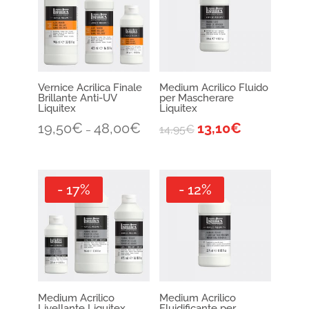
Vernice Acrilica Finale
Medium Acrilico Fluido
Brillante Anti-UV
per Mascherare
Liquitex
Liquitex
19,50
€
48,00
€
13,10
€
14,95
€
–
- 17%
- 12%
Medium Acrilico
Medium Acrilico
Livellante Liquitex
Fluidificante per