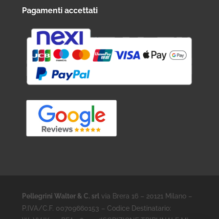
Pagamenti accettati
Pellegrini Walter & C. srl
via Brera 16 – 20121 Milano –
P.IVA/C.F. 00709660153 – Codice Destinatario: