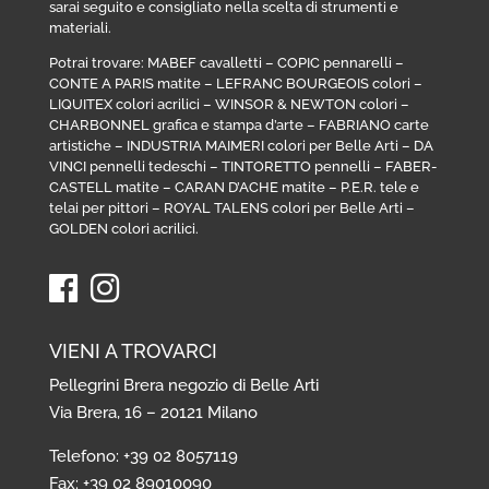
sarai seguito e consigliato nella scelta di strumenti e
materiali.
Potrai trovare:
MABEF cavalletti
–
COPIC pennarelli
–
CONTE A PARIS matite
–
LEFRANC BOURGEOIS colori
–
LIQUITEX colori acrilici
–
WINSOR & NEWTON colori
–
CHARBONNEL grafica e stampa d’arte
–
FABRIANO carte
artistiche
–
INDUSTRIA MAIMERI colori per Belle Arti
–
DA
VINCI pennelli tedeschi
–
TINTORETTO pennelli
–
FABER-
CASTELL matite
–
CARAN D’ACHE matite
–
P.E.R. tele e
telai per pittori
–
ROYAL TALENS colori per Belle Arti
–
GOLDEN colori acrilici
.
VIENI A TROVARCI
Pellegrini Brera negozio di Belle Arti
Via Brera, 16 – 20121 Milano
Telefono: +39 02 8057119
Fax: +39 02 89010090