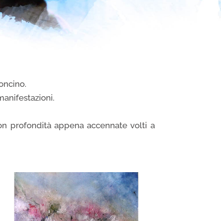
boncino.
manifestazioni.
i con profondità appena accennate volti a