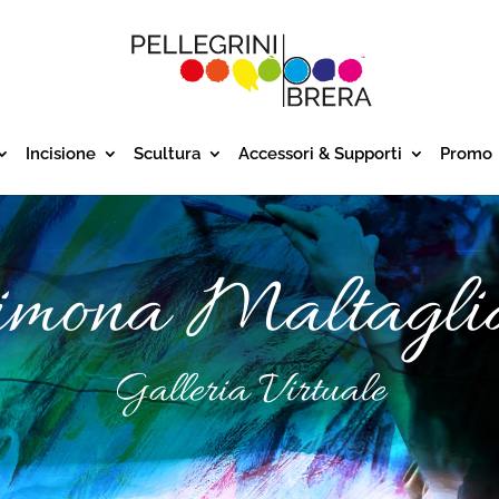
Incisione
Scultura
Accessori & Supporti
Promo
imona Maltaglia
Galleria Virtuale