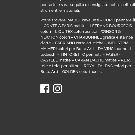
per l’arte e sarai seguito e consigliato nella scelta d
strumenti e materiali.
Potrai trovare:
MABEF cavalletti
–
COPIC pennarell
–
CONTE A PARIS matite
–
LEFRANC BOURGEOIS
colori
–
LIQUITEX colori acrilici
–
WINSOR &
NEWTON colori
–
CHARBONNEL grafica e stampa
d’arte
–
FABRIANO carte artistiche
–
INDUSTRIA
MAIMERI colori per Belle Arti
–
DA VINCI pennelli
tedeschi
–
TINTORETTO pennelli
–
FABER-
CASTELL matite
–
CARAN D’ACHE matite
–
P.E.R.
tele e telai per pittori
–
ROYAL TALENS colori per
Belle Arti
–
GOLDEN colori acrilici
.